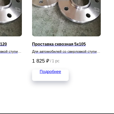
х120
Проставка сквозная 5х105
вкой ступиц
Для автомобилей со сверловкой ступиц
5х105
1 825
₽
/
1 pc
Подробнее