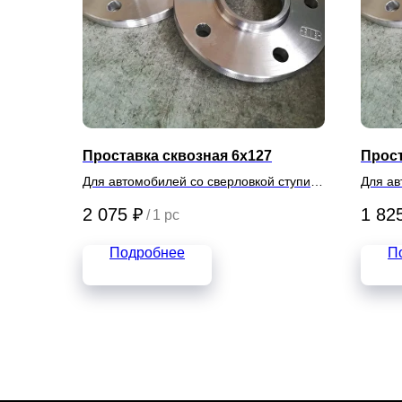
Проставка сквозная 6х127
Прост
Для автомобилей со сверловкой ступиц
Для ав
6х127
4х115
2 075
₽
1 82
/
1 pc
Подробнее
П