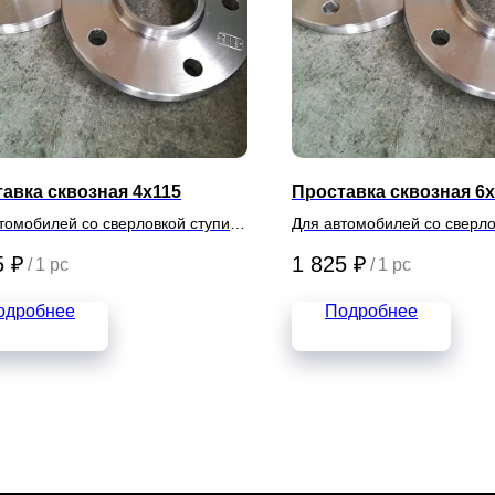
авка сквозная 4х115
Проставка сквозная 6
томобилей со сверловкой ступиц
Для автомобилей со сверло
6х120
5
₽
1 825
₽
/
1 pc
/
1 pc
одробнее
Подробнее