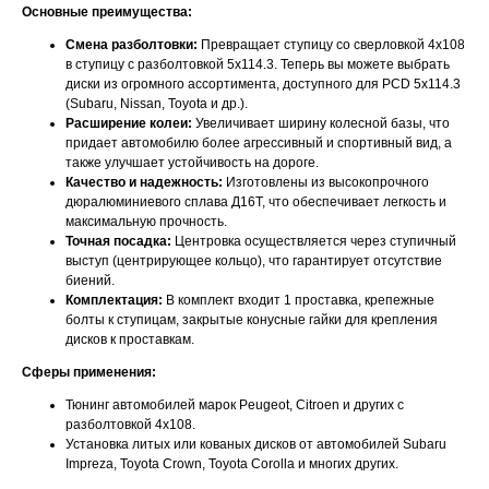
Основные преимущества:
Смена разболтовки:
Превращает ступицу со сверловкой 4x108
в ступицу с разболтовкой 5x114.3. Теперь вы можете выбрать
диски из огромного ассортимента, доступного для PCD 5x114.3
(Subaru, Nissan, Toyota и др.).
Расширение колеи:
Увеличивает ширину колесной базы, что
придает автомобилю более агрессивный и спортивный вид, а
также улучшает устойчивость на дороге.
Качество и надежность:
Изготовлены из высокопрочного
дюралюминиевого сплава Д16Т, что обеспечивает легкость и
максимальную прочность.
Точная посадка:
Центровка осуществляется через ступичный
выступ (центрирующее кольцо), что гарантирует отсутствие
биений.
Комплектация:
В комплект входит 1 проставка, крепежные
болты к ступицам, закрытые конусные гайки для крепления
дисков к проставкам.
Сферы применения:
Тюнинг автомобилей марок Peugeot, Citroen и других с
разболтовкой 4x108.
Установка литых или кованых дисков от автомобилей Subaru
Impreza, Toyota Crown, Toyota Corolla и многих других.