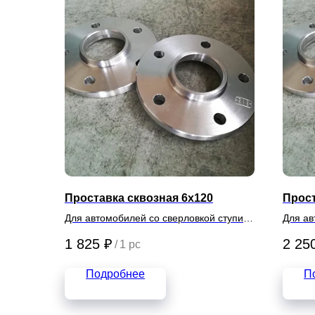
Проставка сквозная 6х120
Прост
Для автомобилей со сверловкой ступиц
Для ав
6х120
5х139.
1 825
₽
2 25
/
1 pc
Подробнее
П