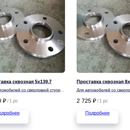
авка сквозная 5х139.7
Проставка сквозная 8х
томобилей со сверловкой ступиц
Для автомобилей со сверло
7
8х165.1
0
₽
2 725
₽
/
1 pc
/
1 pc
одробнее
Подробнее