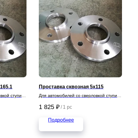
165.1
Проставка сквозная 5х115
вкой ступиц
Для автомобилей со сверловкой ступиц
5х115
1 825
₽
/
1 pc
Подробнее