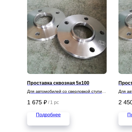
Проставка сквозная 5х100
Прост
Для автомобилей со сверловкой ступиц
Для ав
5х100
5х150
1 675
₽
2 45
/
1 pc
Подробнее
П