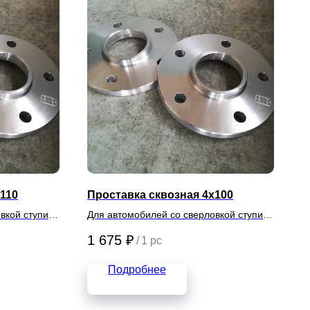
110
Проставка сквозная 4х100
вкой ступиц
Для автомобилей со сверловкой ступиц
4х100
1 675
₽
/
1 pc
Подробнее