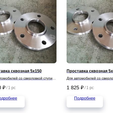
авка сквозная 5х150
Проставка сквозная 5х
томобилей со сверловкой ступиц
Для автомобилей со сверло
5х110
0
₽
1 825
₽
/
1 pc
/
1 pc
одробнее
Подробнее